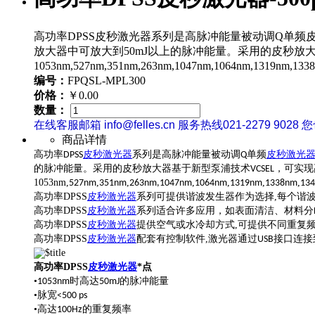
高功率DPSS皮秒激光器系列是高脉冲能量被动调Q单频皮秒
放大器中可放大到50mJ以上的脉冲能量。采用的皮秒放
1053nm,527nm,351nm,263nm,1047nm,1064nm,1319nm,13
编号：
FPQSL-MPL300
价格：
￥0.00
数量：
在线客服邮箱 info@felles.cn 服务热线021-2279 9028 
商品详情
系列是高脉冲能量
被动调
皮秒激光
高功率DPSS
皮秒激光器
Q单频
的脉冲能量。采用的皮秒放大器基于新型泵浦技术
，可实现
VCSEL
1053nm,
,
,
,
,
,
,
527nm
351nm
263nm,
1047nm
1064nm
1319nm
1338nm
13
高功率DPSS
皮秒激光器
系列可提供谐波发生器作为选择,每个谐
高功率DPSS
皮秒激光器
系列适合许多应用，如表面清洁、材料分
高功率DPSS
皮秒激光器
提供空气或水冷却方式,可提供不同重复频
高功率DPSS
皮秒激光器
配套有控制软件,激光器通过
接口连接
USB
高功率DPSS
皮秒激光器
*点
•
时高达
的脉冲能量
1053nm
50mJ
•脉宽
<500 ps
•高达
的重复频率
100Hz