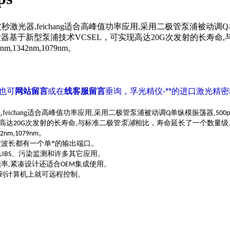
激光器,feichang适合高峰值功率应用,采用二极管泵浦被动调
大器基于新型泵浦技术VCSEL，可实现高达20G次发射的长寿
38nm,1342nm,1079nm。
您也可
网站留言
或在
线客服留言
垂询，孚光精仪-**的进口激光精
器
,feichang适合高峰值功率应用,采用二极管泵浦被动调
单纵模振荡器,
Q
500p
高达
的长寿命,与标准二极管
相比，寿命延长了一个数量级
20G次发射
泵浦
,
42nm
1079nm。
波波长都有一个单*的输出端口。
、污染监测和许多其它应用。
LIBS
率,紧凑设计还适合
集成使用。
OEM
到计算机上就可远程控制。