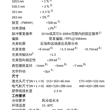
2)
1053 nm < 1 %
2)
526.5 nm < 2 %
2)
351 nm < 3.5 %
2)
263 nm < 5%
）
3
脉宽（
）
FWHM
<500 ps
）
4
功率漂移
±
3%
）
5
脉冲重复频率
或其它
-
范围内的固定频率
10 Hz
0
100Hz
偏振
,>99%@
竖直偏振
1064nm
光束轮廓
近场和远场接近高斯分布
）
）
）
6
6
6
光束发散
<6 mrad
<1.5 mrad
<0.7mrad
2
光束传输比
M
<1.3
）
7
光束指向稳定性
≤
20
rad
）
）
）
8
8
8
典型腰斑直径
~1mm
~5mm
~7 mm
）
9
光学抖动
~2µs
尺寸
激光头尺寸
×
×
×
×
(W × L × H) 113
163
46 mm 175
430
132 mm
电气柜尺寸
×
×
×
×
(W × L × H) 600
520
286 mm 440
420
286 mm
脐带线缆长度
2.5 m
工作要求
冷却要求
风冷或水冷
环境温度
–
º
15
30
C