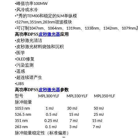
•峰值功率
100MW
•风冷或水冷
•*秀的
和稳定的
TEM00
SLM单纵模
•
,
,
527nm
351nm
263nm谐波模块
•可订制
、
、
、
、
、
1047nm
1064nm
1319nm
1338nm
1342nm
1079nm
高功率DPSS
皮秒激光器
应用
•皮秒激光清洁
•皮秒激光材料烧蚀和沉积
•医学
•
修复
OLED
•污染监测
•遥感
•超连续谱产生
•
LIBS
高功率DPSS
皮秒激光器
参数
型号 MPL300-YLF MPL330-YLF MPL350-YLF
脉冲能量
1053 nm 1 mJ 30 mJ 50 mJ
526.5 nm 0.5 mJ 15 mJ 25 mJ
351 nm 0.25 mJ 7 mJ 15 mJ
263 nm 0.1 mJ 3 mJ 7 mJ
脉冲能量稳定性（标准偏差）