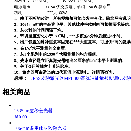
相对湿度（非冷凝）
–
（非冷凝）
10
80%
）
10
电源电压
伏交流电，单相，
赫兹
100-240
50-60
功耗
***大
100W
、由于不断的改进，所有规格都可能会发生变化。除非另有说明
1
、
时的半高宽电平。其他脉冲持续时间可根据要求提供
2
1064 nm
、从
秒的时间间隔平均。
3
60
、环境温度变化小于±
℃时，***多预热
分钟后超过
小时。
4
2
5
8
、出厂设置的脉冲重复率固定在***大重复率。可提供*高的复
5
2
、在
水平测量的全角度。
6
1/e
、从
个系列中的
个快照测量的均方根值。
7
5
1000
2
、光束直径是在距离激光器输出
厘米的
水平上测量的。
8
20
1/e
、关于
开关触发上升沿脉冲。
9
Q
、激光器可由适当的
伏直流电源供电。详情请咨询。
10
12
标签：
DPSS皮秒激光器
MPL300
高脉冲能量
被动调Q皮
相关商品
1535nm皮秒激光器
￥0.00
1064nm多用途皮秒激光器