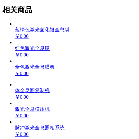
相关商品
蓝绿色激光卤化银全息膜
￥0.00
红色激光全息膜
￥0.00
全色激光全息膜卷
￥0.00
体全息图复制机
￥0.00
激光全息模压机
￥0.00
脉冲激光全息照相系统
￥0.00