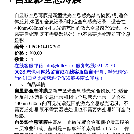
自显影全息薄膜是新型激光全息感光聚合物膜,*别适合
体反射,体透射全息记录和相位全息感光记录。适合在
440nm-680nm的可见光谱范围的激光全息感光记录。不
需要后处理,既不需要湿法处理也不需要热处理即可全息
显影。
编号：
FPGEO-HX200
价格：
￥0.00
数量：
在线客服邮箱 info@felles.cn 服务热线021-2279
9028 您也可
网站留言
或在
线客服留言
垂询，孚光精仪-
**的进口激光精密科学仪器服务商欢迎您！
商品详情
自显影全息薄膜
是新型激光全息感光聚合物膜,*别适合
体反射,体透射全息记录和相位全息感光记录。适合在
440nm-680nm的可见光谱范围的激光全息感光记录。不
需要后处理,既不需要湿法处理也不需要热处理即可全息
显影。
自显影全息薄膜
由基材、光敏光聚合物和保护覆盖膜的
三层堆叠组成。基材是三醋酸纤维素薄膜（TAC），保