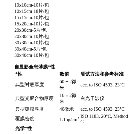
10x10cm-10片/包
10x15cm-18片/包
15x15cm-10片/包
15x20cm-10片/包
20x30cm-5片/包
20x30cm-10片/包
30x30cm-10片/包
30x40cm-5片/包
30x40cm-10片/包
自显影全息薄膜*性
*性
数值
测试方法和参考标准
60 ± 2微
典型衬底厚度
acc. to ISO 4593, 23°C
米
16 ± 2微
典型光聚合物厚度
白光干涉仪
米
典型覆膜厚度
40微米
acc. to ISO 4593, 23°C
ISO 1183, 20°C, Method
3
覆膜密度
1.15g/cm
C
光学*性