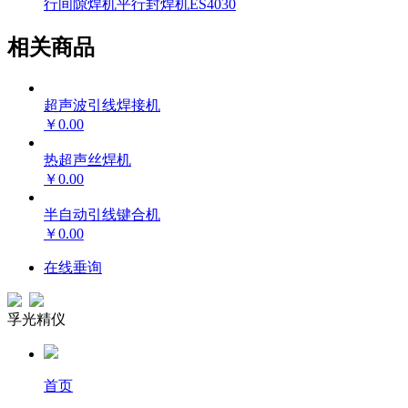
行间隙焊机
平行封焊机
ES4030
相关商品
超声波引线焊接机
￥0.00
热超声丝焊机
￥0.00
半自动引线键合机
￥0.00
在线垂询
孚光精仪
首页