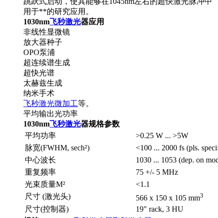
跳跃式启动，使其能够在1045nm左右的超快激光脉冲中
用于**的研究应用。
1030nm
飞秒激光
器应用
非线性显微镜
放大器种子
OPO泵浦
超连续谱生成
超快光谱
太赫兹生成
纳米手术
飞秒激光
微加工
等。
平均输出光功率
1030nm
飞秒激光
器规格参数
平均功率
>0.25 W ... >5W
脉宽(FWHM, sech²)
<100 ... 2000 fs (pls. speci
中心波长
1030 ... 1053 (dep. on mod
重复频率
75 +/- 5 MHz
光束质量M²
<1.1
3
尺寸 (激光头)
566 x 150 x 105 mm
尺寸(控制器)
19" rack, 3 HU