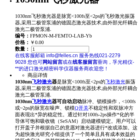
1030nm飞秒激光器是脉宽<100fs至<2ps的飞秒激光振荡
器,采用二极管泵浦的镱固态激光器技术,由外部光纤耦合
激光二极管泵浦.
编号：
FPMON-M-FEMTO-LAB-Yb
价格：
￥0.00
数量：
在线客服邮箱 info@felles.cn 服务热线021-2279
9028 您也可
网站留言
或在
线客服留言
垂询，孚光精仪-
**的进口激光精密科学仪器服务商欢迎您！
商品详情
1030nm
飞秒激光
器
是脉宽<100fs至<2ps的
飞秒激光
振荡
器,采用二极管泵浦的镱固态激光器技术,由外部光纤耦合
激光二极管泵浦.
1030nm
飞秒激光
器可自动启动
脉冲、锁模操作，<100fs
或~2ps的脉宽在噪声、锁模
Q开关
不稳定性和双脉冲方
面表现出*异的稳定性。通过针对100fs-2ps操作*化的半
导体可饱和吸收镜（SeSAM）启动建模锁定。用户可以
打开盖子并根据自己的意愿对激光器进行*改或添加。这
为超快激光研究小组提供了一个简单且具有成本效益的