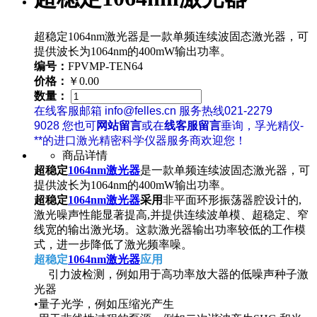
超稳定1064nm激光器是一款单频连续波固态激光器，可
提供波长为1064nm的400mW输出功率。
编号：
FPVMP-TEN64
价格：
￥0.00
数量：
在线客服邮箱 info@felles.cn 服务热线021-2279
9028 您也可
网站留言
或在
线客服留言
垂询，孚光精仪-
**的进口激光精密科学仪器服务商欢迎您！
商品详情
超稳定
1064nm激光器
是一款单频连续波固态激光器，可
提供波长为1064nm的400mW输出功率。
超稳定
1064nm激光器
采用
非平面环形振荡器腔设计的,
激光噪声性能显著提高,并提供连续波单模、超稳定、窄
线宽的输出激光场。这款激光器输出功率较低的工作模
式，进一步降低了激光频率噪。
超稳定
1064nm激光器
应用
引力波检测，例如用于高功率放大器的低噪声种子激
光器
•量子光学，例如压缩光产生