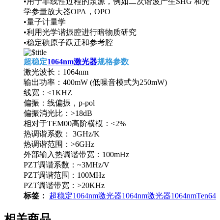
•用于非线性过程的泵源，例如二次谐波产生SHG 和光
学参量放大器OPA，OPO
•量子计量学
•利用光学谐振腔进行暗物质研究
•稳定碘原子跃迁和参考腔
超稳定
1064nm激光器
规格参数
激光波长：1064nm
输出功率：400mW (低噪音模式为250mW)
线宽：<1KHZ
偏振：线偏振，p-pol
偏振消光比：>18dB
相对于TEM00高阶横模：<2%
热调谐系数： 3GHz/K
热调谐范围：>6GHz
外部输入热调谐带宽：100mHz
PZT调谐系数：~3MHz/V
PZT调谐范围：100MHz
PZT调谐带宽：>20KHz
标签：
超稳定1064nm激光器
1064nm激光器
1064nm
Ten64
相关商品