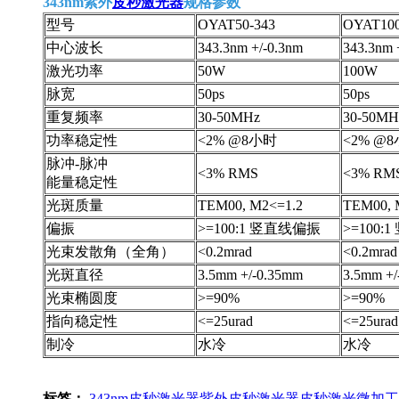
343nm紫外
皮秒激光器
规格参数
型号
OYAT50-343
OYAT100
中心波长
343.3nm +/-0.3nm
343.3nm 
激光功率
50W
100W
脉宽
50ps
50ps
重复频率
30-50MHz
30-50M
功率稳定性
<2% @8小时
<2% @
脉冲-脉冲
<3% RMS
<3% RM
能量稳定性
光斑质量
TEM00, M2<=1.2
TEM00, 
偏振
>=100:1 竖直线偏振
>=100
光束发散角（全角）
<0.2mrad
<0.2mra
光斑直径
3.5mm +/-0.35mm
3.5mm +
光束椭圆度
>=90%
>=90%
指向稳定性
<=25urad
<=25urad
制冷
水冷
水冷
标签：
343nm
皮秒激光器
紫外皮秒激光器
皮秒激光微加工