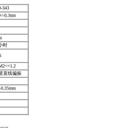
-343
+/-0.3nm
Hz
8小时
S
M2<=1.2
:1 竖直线偏振
d
/-0.35mm
oyat