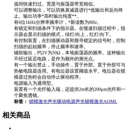
值间快速扫过。宽度与振荡器带宽相似。
可以调整输出，可以切换衰减器进行*低输出和反向终
止。输出功率*高时输出纯度**。
有6位1kHz分辨率频率计，*新读数为8Hz。
有锁定和扫描条件下的指示器。在慢速扫描过程中，指
示器会显示扫描的模式，绿灯/向上，红灯/向下。
有控制装置，在扫描驱动器和搜寻锁定的信号时，控制
扫描的起始频率，停止频率和速率。
辅助输出，约2V为50Ω，本地振荡器的频率。这种输出
不经过延迟电路，是作为额外的测光点。
有一个输出禁止，手动操作，置于外部。置于外部可与
热敏电阻器连用。有电位器设置阈值水平。电位器在锁
模器过热时会自动停止驱动程序。
电源输入为通用型。
装置有一个光纤输入端，还提供2m长的200μm光纤和一
个聚焦透镜。
标签：
锁模激光
声光
驱动电源
声光锁模激光
AOML
相关商品