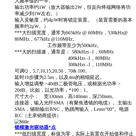
入频率值的一半。
输出功率约1W（放大器输出2W，但反向终端网络将功
率减少到1W左右。）
输入灵敏度，约4μW时将锁定装置。 （装置需要的基本
频率约2μW。）
***大扫描宽度，通常为665kHz @ 60MHz，530kHz@
80MHz，677kHz @110MHz。
工作频带至少为500kHz。
***大的扫描速，通常是： 580kHzs -1，60MHz
400kHzs -1，80MHz
300kHzs -1，110MHz
可调Q，5,7,10,15,20,50，70& 100。
延时10步骤为2.5ns，以及4ns的精细延迟。
输入增益调整 >40dB二极管电压，或根据光功率 >
20dB。比如，以光功率，*100：1。
尺寸大小： 宽330mm，高140mm，深250mm。
连接器，输入光纤SMA（有聚焦透镜的电缆）。主输出
SMA，辅助输出BNC，热跳闸输入，Lemo“00”。电源
IEC（主承销商提供）
锁模激光驱动器
*点
***低扫描宽度，标值为零，实际上装置在开始值和停止