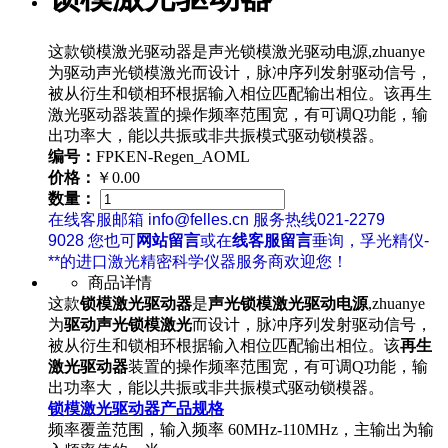
这款锁模激光驱动器是声光锁模激光驱动电源,zhuanye
为驱动声光锁模激光而设计，脉冲序列发射驱动信号，
被从衍生和锁相环根据输入相位匹配输出相位。该再生
激光驱动器装置的操作频率范围宽，有可调Q功能，输
出功率大，能以共振或非共振模式驱动锁模器。
编号：
FPKEN-Regen_AOML
价格：
￥0.00
数量：
在线客服邮箱 info@felles.cn 服务热线021-2279
9028 您也可
网站留言
或在
线客服留言
垂询，孚光精仪-
**的进口激光精密科学仪器服务商欢迎您！
商品详情
这款
锁模激光驱动器
是
声光锁模激光驱动电源
,zhuanye
为
驱动声光锁模激光
而设计，脉冲序列发射驱动信号，
被从衍生和锁相环根据输入相位匹配输出相位。该
再生
激光驱动器
装置的操作频率范围宽，有可调Q功能，输
出功率大，能以共振或非共振模式驱动锁模器。
锁模激光驱动器
产品规格
频率覆盖范围，输入频率 60MHz-110MHz，主输出为输