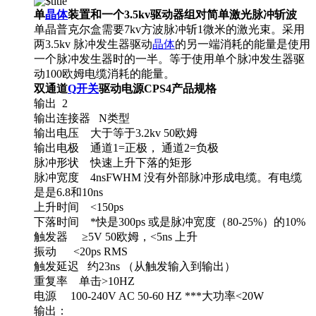
单
晶体
装置和一个3.5kv驱动器组对简单激光脉冲斩波
单晶普克尔盒需要7kv方波脉冲斩1微米的激光束。采用
两3.5kv 脉冲发生器驱动
晶体
的另一端消耗的能量是使用
一个脉冲发生器时的一半。等于使用单个脉冲发生器驱
动100欧姆电缆消耗的能量。
双通道
Q开关
驱动电源
CPS4
产品规格
输出 2
输出连接器 N类型
输出电压 大于等于3.2kv 50欧姆
输出电极 通道1=正极， 通道2=负极
脉冲形状 快速上升下落的矩形
脉冲宽度 4nsFWHM 没有外部脉冲形成电缆。有电缆
是是6.8和10ns
上升时间 <150ps
下落时间 *快是300ps 或是脉冲宽度（80-25%）的10%
触发器 ≥5V 50欧姆，<5ns 上升
振动 <20ps RMS
触发延迟 约23ns （从触发输入到输出）
重复率 单击>10HZ
电源 100-240V AC 50-60 HZ ***大功率<20W
输出：