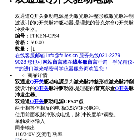
双通道Q开关驱动电源是为激光脉冲整形或激光脉冲削
波设计的Q开关脉冲驱动器,是理想的普克尔盒Q开关脉
冲发生器。
编号：
FPKEN-CPS4
价格：
￥0.00
数量：
在线客服邮箱 info@felles.cn 服务热线021-2279
9028 您也可
网站留言
或在
线客服留言
垂询，孚光精仪-
**的进口激光精密科学仪器服务商欢迎您！
商品详情
双通道
Q开关
驱动电源
是为
激光脉冲整形
或
激光脉冲削
波
设计的
Q开关
脉冲驱动器,
是理想的
普克尔盒
Q开关
脉
冲发生器
。
双通道
Q开关
驱动电源
CPS4
*点
两个相等但相反的电 极3.5kV矩形脉冲。
使用前面板脉冲形成电缆，脉 冲长度单*调整。
单触发器输入
同步输出
110/240V 交流电 功率