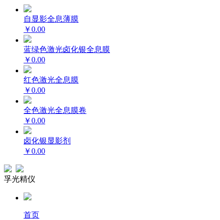
自显影全息薄膜
￥0.00
蓝绿色激光卤化银全息膜
￥0.00
红色激光全息膜
￥0.00
全色激光全息膜卷
￥0.00
卤化银显影剂
￥0.00
孚光精仪
首页