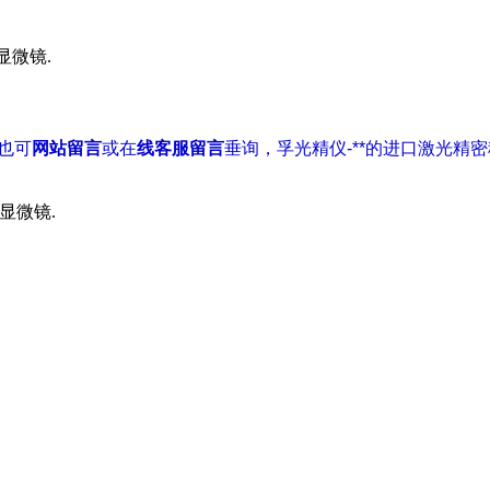
显微镜.
您也可
网站留言
或在
线客服留言
垂询，孚光精仪-**的进口激光精
显微镜.