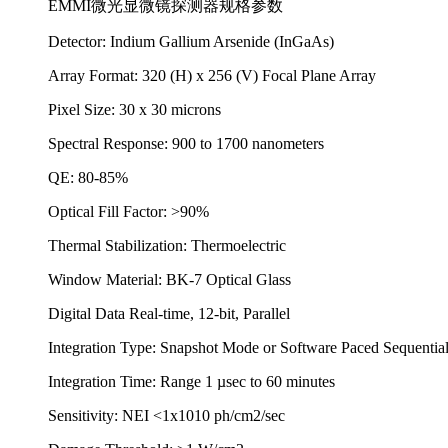
EMMI微光显微镜探测器规格参数
Detector: Indium Gallium Arsenide (InGaAs)
Array Format: 320 (H) x 256 (V) Focal Plane Array
Pixel Size: 30 x 30 microns
Spectral Response: 900 to 1700 nanometers
QE: 80-85%
Optical Fill Factor: >90%
Thermal Stabilization: Thermoelectric
Window Material: BK-7 Optical Glass
Digital Data Real-time, 12-bit, Parallel
Integration Type: Snapshot Mode or Software Paced Sequentia
Integration Time: Range 1 µsec to 60 minutes
Sensitivity: NEI <1x1010 ph/cm2/sec