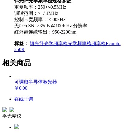
铒光纤光学频率梳规格参数
重复频率：250+/-0.5MHz
调谐范围：>+/-1MHz
控制带宽频率：>500kHz
无fceo SN: >35dB @100KHz 分辨率
红外超连续输出：950-2200nm
标签：
铒光纤光学频率梳
光学频率梳
频率梳
Ecomb-
250R
相关商品
可调谐半导体激光器
￥0.00
在线垂询
孚光精仪