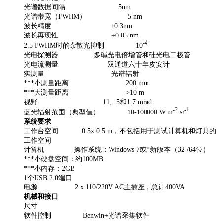
光谱数据间隔
5nm
光谱带宽（
FWHM
）
5 nm
波长精度
±
0.3nm
波长再现性
±
0.05 nm
-4
2.5 FWHM
时的杂散光抑制
10
光电探测器
多碱光电倍增管和硅光电二极管
光电流测量
双通道六十年皮安计
实测量
光谱辐射
***小测量距离
200 mm
***大测量距离
>10 m
视野
11
、
5
和
1.7 mrad
-2
-1
蓝光辐射范围（典型值）
10-100000 W.m
.sr
系统要求
工作台空间
0.5x 0.5 m
，不包括用于测试计算机和灯具的
工作空间
计算机
操作系统：
Windows 7
或*新版本（
32-/64
位）
***小硬盘空间：约
100MB
***小内存：
2GB
1
个
USB 2.0
端口
电源
2 x 110/220V AC
主插座，总计
400VA
机械和接口
尺寸
软件控制
Benwin+
光谱采集软件