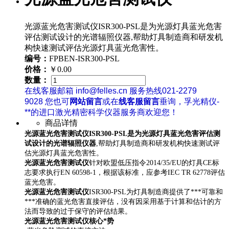
光源蓝光危害测试仪ISR300-PSL是为光源灯具蓝光危害
评估测试设计的光谱辐照仪器,帮助灯具制造商和研发机
构快速测试评估光源灯具蓝光危害性。
编号：
FPBEN-ISR300-PSL
价格：
￥0.00
数量：
在线客服邮箱 info@felles.cn 服务热线021-2279
9028 您也可
网站留言
或在
线客服留言
垂询，孚光精仪-
**的进口激光精密科学仪器服务商欢迎您！
商品详情
光源蓝光危害测试仪
ISR300-PSL
是为光源灯具蓝光危害评估测
试设计的光谱辐照仪器
,帮助灯具制造商和研发机构快速测试评
估光源灯具蓝光危害性。
光源蓝光危害测试仪
针对欧盟低压指令
2014/35/EU
的灯具
CE
标
志要求执行
EN 60598-1
，根据该标准，应参考
IEC TR 62778
评估
蓝光危害。
光源蓝光危害测试仪
ISR300-PSL
为灯具制造商提供了***可靠和
***准确的蓝光危害直接评估，没有因采用基于计算和估计的方
法而导致的过于保守的评估结果。
光源蓝光危害测试仪
核心*势