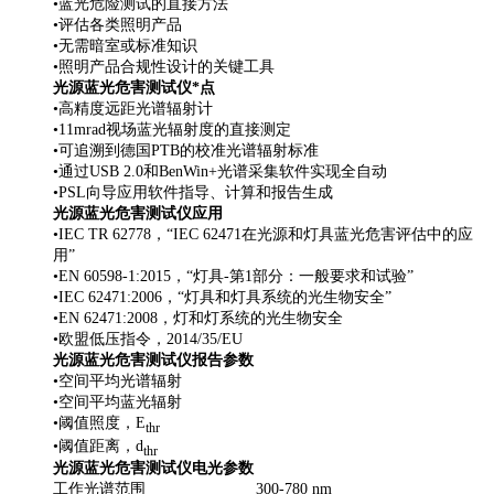
•蓝光危险测试的直接方法
•评估各类照明产品
•无需暗室或标准知识
•照明产品合规性设计的关键工具
光源蓝光危害测试仪
*点
•高精度远距光谱辐射计
•
11mrad
视场蓝光辐射度的直接测定
•可追溯到德国
PTB
的校准光谱辐射标准
•通过
USB 2.0
和
BenWin+
光谱采集软件实现全自动
•
PSL
向导应用软件指导、计算和报告生成
光源蓝光危害测试仪
应用
•
IEC TR 62778
，“
IEC 62471
在光源和灯具蓝光危害评估中的应
用”
•
EN 60598-1:2015
，“灯具
-
第
1
部分：一般要求和试验”
•
IEC 62471:2006
，“灯具和灯具系统的光生物安全”
•
EN 62471:2008
，灯和灯系统的光生物安全
•欧盟低压指令，
2014/35/EU
光源蓝光危害测试仪
报告参数
•空间平均光谱辐射
•空间平均蓝光辐射
•阈值照度，
E
thr
•阈值距离，
d
thr
光源蓝光危害测试仪
电光参数
工作光谱范围
300-780 nm