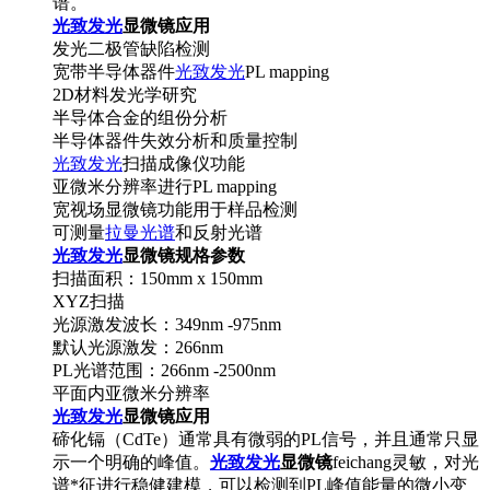
谱。
光致发光
显微镜应用
发光二极管缺陷检测
宽带半导体器件
光致发光
PL mapping
2D材料发光学研究
半导体合金的组份分析
半导体器件失效分析和质量控制
光致发光
扫描成像仪功能
亚微米分辨率进行PL mapping
宽视场显微镜功能用于样品检测
可测量
拉曼光谱
和反射光谱
光致发光
显微镜规格参数
扫描面积：150mm x 150mm
XYZ扫描
光源激发波长：349nm -975nm
默认光源激发：266nm
PL光谱范围：266nm -2500nm
平面内亚微米分辨率
光致发光
显微镜应用
碲化镉（CdTe）通常具有微弱的PL信号，并且通常只显
示一个明确的峰值。
光致发光
显微镜
feichang灵敏，对光
谱*征进行稳健建模，可以检测到PL峰值能量的微小变