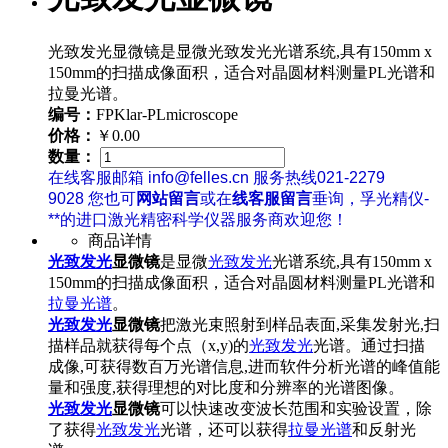
光致发光显微镜是显微光致发光光谱系统,具有150mm x
150mm的扫描成像面积，适合对晶圆材料测量PL光谱和
拉曼光谱。
编号：
FPKlar-PLmicroscope
价格：
￥0.00
数量：
在线客服邮箱 info@felles.cn 服务热线021-2279
9028 您也可
网站留言
或在
线客服留言
垂询，孚光精仪-
**的进口激光精密科学仪器服务商欢迎您！
商品详情
光致发光
显微镜
是显微
光致发光
光谱系统,具有150mm x
150mm的扫描成像面积，适合对晶圆材料测量PL光谱和
拉曼光谱
。
光致发光
显微镜
把激光束照射到样品表面,采集发射光,扫
描样品就获得每个点（x,y)的
光致发光
光谱。通过扫描
成像,可获得数百万光谱信息,进而软件分析光谱的峰值能
量和强度,获得理想的对比度和分辨率的光谱图像。
光致发光
显微镜
可以快速改变波长范围和实验设置，除
了获得
光致发光
光谱，还可以获得
拉曼光谱
和反射光