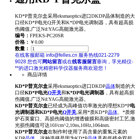
KD*P普克尔盒采用eksmaoptics进口DKDP晶体制造的大
口径KD*P电光Q开关和K*DP电光调制器，具有超高损
伤阈值,广泛Nd:YAG高能激光器。
编号：
FPEKS-PC20SR
价格：
￥0.00
数量：
在线客服邮箱 info@felles.cn 服务热线021-2279
9028 您也可
网站留言
或在
线客服留言
垂询，孚光精仪-
**的进口激光精密科学仪器服务商欢迎您！
商品详情
KD*P
普克
尔盒
采用eksmaoptics进口DKDP
晶体
制造的大
口径
KD*P
电光
Q开关
和
K*DP电光调制器
，具有超高损
伤阈值,广泛Nd:YAG高能激光器。
KD*P
普克
尔盒
已经成为高峰值功率激光的理想KD*P
电
光调制器和KD*P电光
Q开关
,采用*质KD*P
晶体
、*质熔
炉石英窗口、高损伤阈值的增透镀膜和高级密封工艺,激
光损伤阈值可达10J/cm^2,10ns,10Hz,1064nm.
KD*P
普克
尔盒
在制作时使用了高含量的重氢元素的
KDP
晶体
，这种选择是因为KD*P
晶体
具有低残余双折