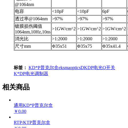
@1064nm
电容
<10pF
<10pF
6pF
透过率@1064nm
>97%
>97%
>97%
镀膜损伤阈值
>1GW/cm^2
>1GW/cm^2
>1GW/cm^2
1064nm,10Hz,10ns
消光比
>1:2000
>1:2000
>1:2000
尺寸mm
Φ35x51
Φ35x75
Φ35x41.4
标签：
KD*P普克尔盒
eksmaoptics
DKDP
电光Q开关
K*DP
电光调制器
相关商品
通用KD*P普克尔盒
￥0.00
RTP/KTP普克尔盒