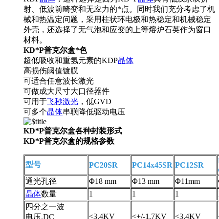
射、低波前畸变和无应力的*点。同时我们充分考虑了机
械和热温定问题，采用柱状环电极和热稳定和机械稳定
外壳，还选择了无气泡和应变的上等熔炉石英作为窗口
材料。
KD*P
普克
尔盒*色
超低吸收和重氢元素的KDP
晶体
高损伤阈值镀膜
可适合任意波长激光
可做成大尺寸大口径器件
可用于
飞秒激光
，低GVD
可多个
晶体
串联降低驱动电压
KD*P
普克
尔盒各种封装形式
KD*P
普克
尔盒的规格参数
型号
PC20SR
PC14x45SR
PC12SR
通光孔径
Φ
18 mm
Φ
13 mm
Φ
11mm
晶体
数量
1
1
1
四分之一波
<3.4KV
<+/-1.7KV
<3.4KV
电压,DC