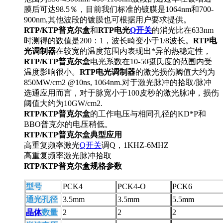
膜后可达98.5％，目前我们标准的镀膜是1064nm和700-
900nm,其他波段的镀膜也可根据用户要求提供。
RTP
/KTP普克尔盒
和
RTP电光
Q开关
的消光比在633nm
时测得的数值是200：1，波长畸变小于1/8波长。
RTP电
光调制器
在较宽的温度范围内表现出*异的热稳定性，
RTP
/KTP普克尔盒
电光系数在10-50摄氏度的范围内受
温度影响很小。
RTP电光调制器
的激光损伤阈值大约为
850MW/cm2 @10ns, 1064nm.对于激光脉冲的拾取/脉冲
选通应用而言，对于脉宽小于100皮秒的激光脉冲，损伤
阈值大约为10GW/cm2.
RTP
/KTP普克尔盒
的工作电压与相同孔径的KD*P和
BBO普克尔的电压稍低。
RTP
/KTP普克尔盒典型应用
高重复频率激光
Q开关
调Q，1KHZ-6MHZ
高重复频率激光脉冲拾取
RTP
/KTP普克尔盒规格参数
型号
PCK4
PCK4-O
PCK6
通光孔径
3.5mm
3.5mm
5.5mm
晶体
数量
2
2
2