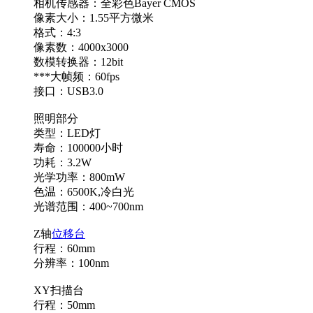
相机传感器：全彩色Bayer CMOS
像素大小：1.55平方微米
格式：4:3
像素数：4000x3000
数模转换器：12bit
***大帧频：60fps
接口：USB3.0
照明部分
类型：LED灯
寿命：100000小时
功耗：3.2W
光学功率：800mW
色温：6500K,冷白光
光谱范围：400~700nm
Z轴
位移台
行程：60mm
分辨率：100nm
XY扫描台
行程：50mm