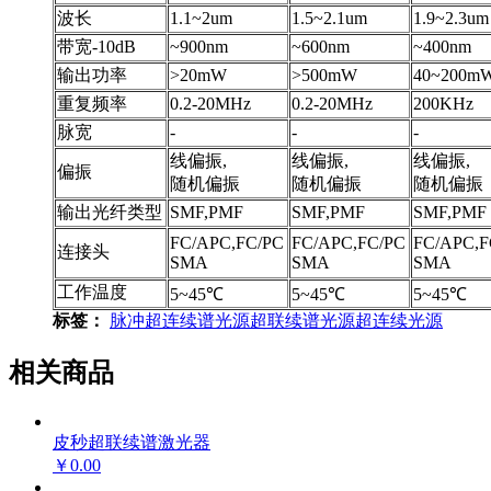
波长
1.1~2um
1.5~2.1um
1.9~2.3u
带宽-10dB
~900nm
~600nm
~400nm
输出功率
>20mW
>500mW
40~200m
重复频率
0.2-20MHz
0.2-20MHz
200KHz
脉宽
-
-
-
线偏振,
线偏振,
线偏振,
偏振
随机偏振
随机偏振
随机偏振
输出光纤类型
SMF,PMF
SMF,PMF
SMF,PMF
FC/APC,FC/PC
FC/APC,FC/PC
FC/APC,F
连接头
SMA
SMA
​​​​​​​SMA
工作温度
5~45℃
5~45℃
5~45℃
标签：
脉冲超连续谱光源
超联续谱光源
超连续光源
相关商品
皮秒超联续谱激光器
￥0.00