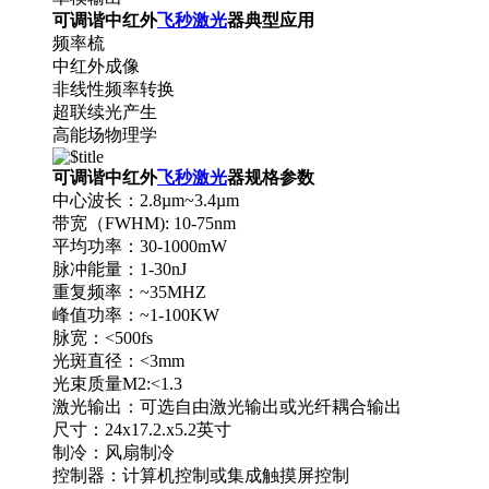
可调谐中红外
飞秒激光
器典型应用
频率梳
中红外成像
非线性频率转换
超联续光产生
高能场物理学
可调谐中红外
飞秒激光
器规格参数
中心波长：2.8µm~3.4µm
带宽（FWHM): 10-75nm
平均功率：30-1000mW
脉冲能量：1-30nJ
重复频率：~35MHZ
峰值功率：~1-100KW
脉宽：<500fs
光斑直径：<3mm
光束质量M2:<1.3
激光输出：可选自由激光输出或光纤耦合输出
尺寸：24x17.2.x5.2英寸
制冷：风扇制冷
控制器：计算机控制或集成触摸屏控制