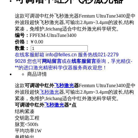
这款可调谐中红外飞秒激光器Femtum UltraTune3400是中
外波段超快飞秒激光器,可输出2.8µm~3.4µm的波长,结构
紧凑，免维护,feichang适合中红外激光科学研究。
编号：
FPFEM-UltraTune3400
价格：
￥0.00
数量：
在线客服邮箱 info@felles.cn 服务热线021-2279
9028 您也可
网站留言
或在
线客服留言
垂询，孚光精仪-
**的进口激光精密科学仪器服务商欢迎您！
商品详情
这款
可调谐中红外
飞秒激光
器
Femtum UltraTune3400是中
外波段超快
飞秒激光
器,可输出2.8µm~3.4µm的波长,结构
紧凑，免维护,feichang适合中红外激光科学研究。
可调谐中红外
飞秒激光
器*点
结构紧凑
交钥匙工程
脉宽<500fs
平均功率1W
单模输出