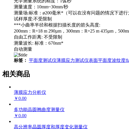
光学测量系统的精度：1弧秒
测量速度：10mm~30mm/秒
测量场:标准：ø200毫米*（可以在没有问题的情况下进
试样厚度:不受限制
***小曲率半径和根据扫描长度的箭头高度:
200mm：R=18 m 290µm，300mm：R=25 m 435µm，500m
自由工作距离: 不受限制
测量波长: 标准：670nm*
自动测量
标签：
平面度测试仪
薄膜应力测试仪
表面平面度
波纹度
fl
相关商品
薄膜应力分析仪
￥0.00
多功能晶圆翘曲度测量仪
￥0.00
高分辨率晶圆厚度和厚度变化测量仪