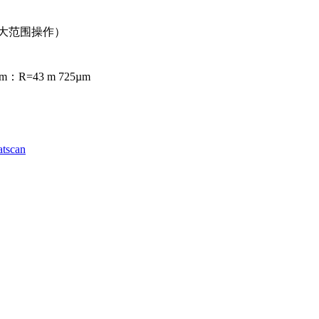
行大范围操作）
m：R=43 m 725µm
atscan