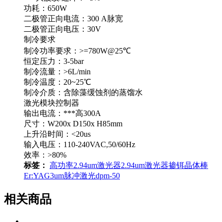
功耗：650W
二极管正向电流：300 A脉宽
二极管正向电压：30V
制冷要求
制冷功率要求：>=780W@25℃
恒定压力：3-5bar
制冷流量：>6L/min
制冷温度：20~25℃
制冷介质：含除藻缓蚀剂的蒸馏水
激光模块控制器
输出电流：***高300A
尺寸：W200x D150x H85mm
上升沿时间：<20us
输入电压：110-240VAC,50/60Hz
效率：>80%
标签：
高功率2.94um激光器
2.94um激光器
掺铒晶体棒
Er:YAG
3um脉冲激光
dpm-50
相关商品