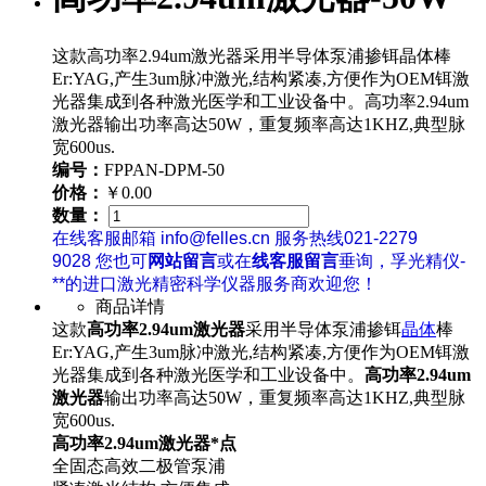
这款高功率2.94um激光器采用半导体泵浦掺铒晶体棒
Er:YAG,产生3um脉冲激光,结构紧凑,方便作为OEM铒激
光器集成到各种激光医学和工业设备中。高功率2.94um
激光器输出功率高达50W，重复频率高达1KHZ,典型脉
宽600us.
编号：
FPPAN-DPM-50
价格：
￥0.00
数量：
在线客服邮箱 info@felles.cn 服务热线021-2279
9028 您也可
网站留言
或在
线客服留言
垂询，孚光精仪-
**的进口激光精密科学仪器服务商欢迎您！
商品详情
这款
高功率2.94um激光器
采用半导体泵浦掺铒
晶体
棒
Er:YAG,产生3um脉冲激光,结构紧凑,方便作为OEM铒激
光器集成到各种激光医学和工业设备中。
高功率2.94um
激光器
输出功率高达50W，重复频率高达1KHZ,典型脉
宽600us.
高功率2.94um激光器*点
全固态高效二极管泵浦