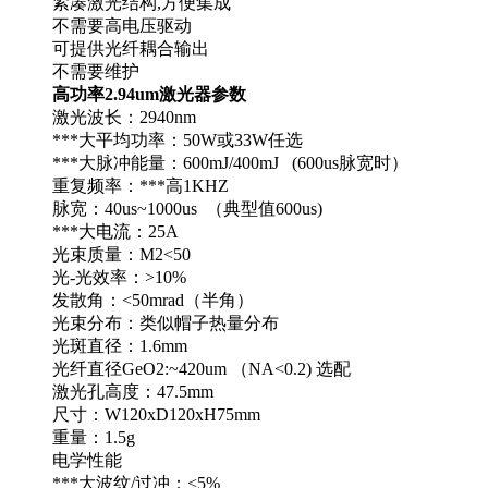
紧凑激光结构,方便集成
不需要高电压驱动
可提供光纤耦合输出
不需要维护
高功率2.94um激光器参数
激光波长：2940nm
***大平均功率：50W或33W任选
***大脉冲能量：600mJ/400mJ (600us脉宽时）
重复频率：***高1KHZ
脉宽：40us~1000us （典型值600us)
***大电流：25A
光束质量：M2<50
光-光效率：>10%
发散角：<50mrad（半角）
光束分布：类似帽子热量分布
光斑直径：1.6mm
光纤直径GeO2:~420um （NA<0.2) 选配
激光孔高度：47.5mm
尺寸：W120xD120xH75mm
重量：1.5g
电学性能
***大波纹/过冲：<5%