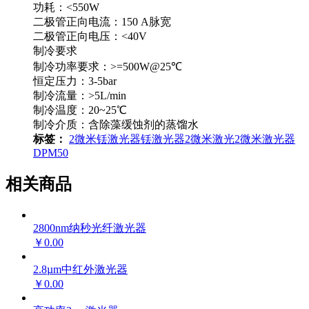
功耗：<550W
二极管正向电流：150 A脉宽
二极管正向电压：<40V
制冷要求
制冷功率要求：>=500W@25℃
恒定压力：3-5bar
制冷流量：>5L/min
制冷温度：20~25℃
制冷介质：含除藻缓蚀剂的蒸馏水
标签：
2微米铥激光器
铥激光器
2微米激光
2微米激光器
DPM50
相关商品
2800nm纳秒光纤激光器
￥0.00
2.8µm中红外激光器
￥0.00