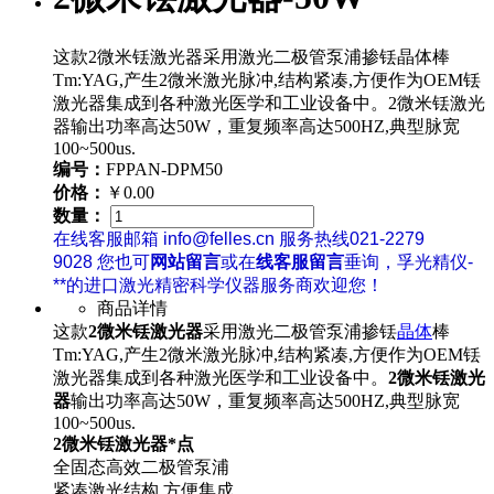
这款2微米铥激光器采用激光二极管泵浦掺铥晶体棒
Tm:YAG,产生2微米激光脉冲,结构紧凑,方便作为OEM铥
激光器集成到各种激光医学和工业设备中。2微米铥激光
器输出功率高达50W，重复频率高达500HZ,典型脉宽
100~500us.
编号：
FPPAN-DPM50
价格：
￥0.00
数量：
在线客服邮箱 info@felles.cn 服务热线021-2279
9028 您也可
网站留言
或在
线客服留言
垂询，孚光精仪-
**的进口激光精密科学仪器服务商欢迎您！
商品详情
这款
2微米铥激光器
采用激光二极管泵浦掺铥
晶体
棒
Tm:YAG,产生2微米激光脉冲,结构紧凑,方便作为OEM铥
激光器集成到各种激光医学和工业设备中。
2微米铥激光
器
输出功率高达50W，重复频率高达500HZ,典型脉宽
100~500us.
2微米铥激光器*点
全固态高效二极管泵浦
紧凑激光结构,方便集成