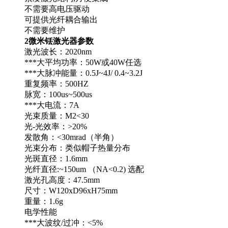
不需要高电压驱动
可提供光纤耦合输出
不需要维护
2微米铥激光器参数
激光波长：2020nm
***大平均功率：50W或40W任选
***大脉冲能量：0.5J~4J/ 0.4~3.2J
重复频率：500HZ
脉宽：100us~500us
***大电流：7A
光束质量：M2<30
光-光效率：>20%
发散角：<30mrad（半角）
光束分布：类似帽子热量分布
光斑直径：1.6mm
光纤直径:~150um （NA<0.2) 选配
激光孔高度：47.5mm
尺寸：W120xD96xH75mm
重量：1.6g
电学性能
***大波纹/过冲：<5%