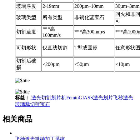
玻璃厚度
2-19mm
200µm–10mm
30µm–3mm
回火和非
玻璃类型
所有类型
非钢化蓝宝石
可
***高
切割速度
***高300mm/s
***高1000
100mm/s
可切形状
仅直线切割
T型或圆形
任意形状
切割后破
<200µm
<50µm
<10µm
损
标签：
激光切割
划片机
FemtoGlASS
激光划片
飞秒激光
玻璃裁切
蓝宝石
相关商品
飞秒激光微纳加工系统