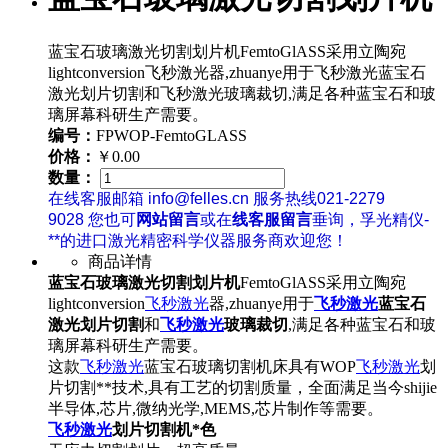
蓝宝石玻璃激光切割划片机FemtoGlASS采用立陶宛
lightconversion飞秒激光器,zhuanye用于飞秒激光蓝宝石
激光划片切割和飞秒激光玻璃裁切,满足各种蓝宝石和玻
璃屏幕科研生产需要。
编号：
FPWOP-FemtoGLASS
价格：
￥0.00
数量：
在线客服邮箱 info@felles.cn 服务热线021-2279
9028 您也可
网站留言
或在
线客服留言
垂询，孚光精仪-
**的进口激光精密科学仪器服务商欢迎您！
商品详情
蓝宝石玻璃激光切割划片机
FemtoGlASS采用立陶宛
lightconversion
飞秒激光
器,zhuanye用于
飞秒激光
蓝宝石
激光划片切割
和
飞秒激光
玻璃裁切
,满足各种蓝宝石和玻
璃屏幕科研生产需要。
这款
飞秒激光
蓝宝石玻璃切割机床具有WOP
飞秒激光
划
片切割**技术,具有工艺的切割质量，全面满足当今shijie
半导体,芯片,微纳光学,MEMS,芯片制作等需要。
飞秒激光
划片切割机*色