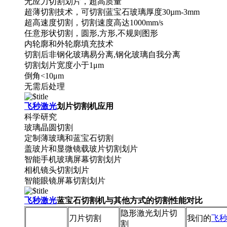
无应力切割划片，超高质量
超薄切割技术，可切割蓝宝石玻璃厚度30µm-3mm
超高速度切割，切割速度高达1000mm/s
任意形状切割，圆形,方形,不规则图形
内轮廓和外轮廓填充技术
切割后非钢化玻璃易分离,钢化玻璃自我分离
切割划片宽度小于1μm
倒角<10μm
无需后处理
飞秒激光
划片切割机应用
科学研究
玻璃晶圆切割
定制薄玻璃和蓝宝石切割
盖玻片和显微镜载玻片切割划片
智能手机玻璃屏幕切割划片
相机镜头切割划片
智能眼镜屏幕切割划片
飞秒激光
蓝宝石切割机与其他方式的切割性能对比
隐形激光划片切
刀片切割
我们的
飞
割