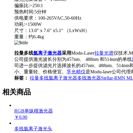
偏振比:>250:1
预热时间:5分钟
供电要求：100-265VAC,50-60Hz
功耗:<1500W
尺寸：13.0" x 7.6" x5.1" （LxWxH）
重量：约6.4kg
拉曼多线
氩离子激光器
采用
Modu-Laser
拉曼光谱
仪技术,Mo
公司提供激光波长分别为457nm、 488nm 和514nm的单线
司进一步提供滤光片选择波长的457nm、488nm、514n
小、重量轻、价格便宜。
孚光精仪
是Modu-laser
标签：
拉曼多线氩离子激光器
多线激光器
Stellar-RMN ML
相关商品
RGB单纵模激光器
￥0.00
多线氩离子激光头