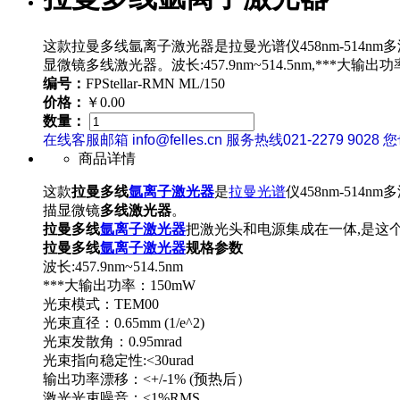
这款拉曼多线氩离子激光器是拉曼光谱仪458nm-514nm多波
显微镜多线激光器。波长:457.9nm~514.5nm,***大输出功
编号：
FPStellar-RMN ML/150
价格：
￥0.00
数量：
在线客服邮箱 info@felles.cn 服务热线021-2279 9028 
商品详情
这款
拉曼多线
氩离子激光器
是
拉曼光谱
仪458nm-514
描显微镜
多线激光器
。
拉曼多线
氩离子激光器
把激光头和电源集成在一体,是这个
拉曼多线
氩离子激光器
规格参数
波长:457.9nm~514.5nm
***大输出功率：150mW
光束模式：TEM00
光束直径：0.65mm (1/e^2)
光束发散角：0.95mrad
光束指向稳定性:<30urad
输出功率漂移：<+/-1% (预热后）
激光光束噪音：<1%RMS