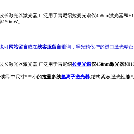
长激光器激光器,广泛用于雷尼绍拉曼光谱仪458nm激光器和HORIB
率150mW。
您也可
网站留言
或在
线客服留言
垂询，孚光精仪-**的进口激光精
nm多波长激光器激光器,广泛用于雷尼绍
拉曼光谱
仪458nm激光器
和HO
类型中尺寸***小的
拉曼多线
氩离子激光器
,结构紧凑,激光性能*