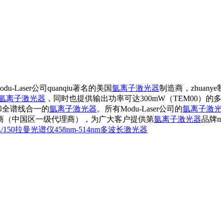
du-Laser公司quanqiu著名的美国
氩离子激光器
制造商，zhuan
氩离子激光器
，同时也提供输出功率可达300mW（TEM00）的
m和全谱线合一的
氩离子激光器
。所有Modu-Laser公司的
氩离子激
公司代理商（中国区一级代理商），为广大客户提供第
氩离子激光器
品牌mo
/150
拉曼光谱仪
458nm-514nm
多波长激光器