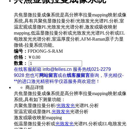
共焦显微拉曼成像系统是高分辨率拉曼mapping映射成像
系统,具有共聚焦显微拉曼分析/光致发光光谱PL分析,室
温宏观或显微PL光致发光光谱分析,激发或吸收映射
mapping,低温显微拉曼分析或光致发光光谱PL分析或EL
电致发光光谱分析,室温厚度分析,AFM-Raman原子力显
微镜-拉曼系统功能。
编号：
FPDONG-S-RAM
价格：
￥0.00
数量：
在线客服邮箱 info@felles.cn 服务热线021-2279
9028 您也可
网站留言
或在
线客服留言
垂询，孚光精仪-
**的进口激光精密科学仪器服务商欢迎您！
商品详情
共焦显微拉曼成像系统是高分辨率拉曼mapping映射成像
系统,具有如下测量功能：
共聚焦显微拉曼分析/
光致发光
光谱PL分析
室温宏观或显微PL
光致发光
光谱分析
激发或吸收映射mapping
低温显微拉曼分析或
光致发光
光谱PL分析或EL电致发光