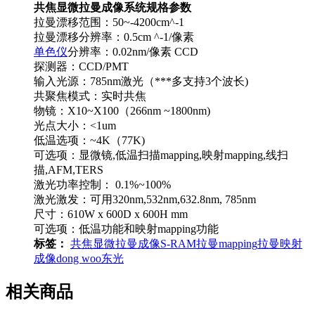
共焦显微拉曼成像系统规格参数
拉曼漂移范围：50~-4200cm^-1
拉曼漂移分辨率：0.5cm ^-1/像素
单色仪
分辨率：0.02nm/像素 CCD
探测器：CCD/PMT
输入光源：785nm激光（***多支持3个波长)
共聚焦模式：实时共焦
物镜：X10~X100（266nm ~1800nm)
光点大小：<1um
低温选项：~4K（77K)
可选项：显微镜,低温扫描mapping,映射mapping,线扫
描,AFM,TERS
激光功率控制： 0.1%~100%
激光激发：可用320nm,532nm,632.8nm, 785nm
尺寸：610W x 600D x 600H mm
可选项：低温功能和映射mapping功能
标签：
共焦显微拉曼成像
S-RAM
拉曼mapping
拉曼映射
成像
dong woo
东光
相关商品